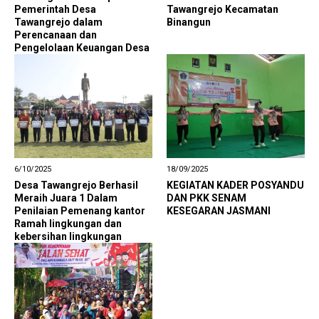
Pemerintah Desa
Tawangrejo Kecamatan
Tawangrejo dalam
Binangun
Perencanaan dan
Pengelolaan Keuangan Desa
6/10/2025
18/09/2025
Desa Tawangrejo Berhasil
KEGIATAN KADER POSYANDU
Meraih Juara 1 Dalam
DAN PKK SENAM
Penilaian Pemenang kantor
KESEGARAN JASMANI
Ramah lingkungan dan
kebersihan lingkungan
keindahan dan gebyar Desa
/kelurahan sekabupaten
Blitar dalam rangka
peringatan HUT RI ke 80