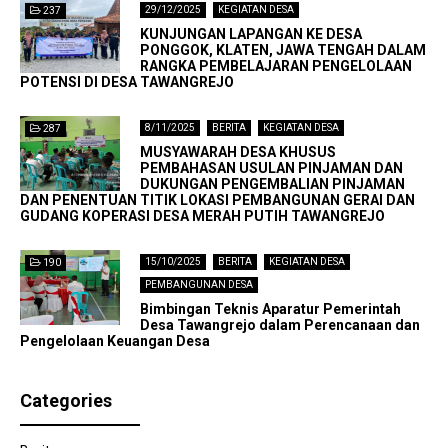
29/12/2025
KEGIATAN DESA
237
KUNJUNGAN LAPANGAN KE DESA
PONGGOK, KLATEN, JAWA TENGAH DALAM
RANGKA PEMBELAJARAN PENGELOLAAN
POTENSI DI DESA TAWANGREJO
8/11/2025
BERITA
KEGIATAN DESA
287
MUSYAWARAH DESA KHUSUS
PEMBAHASAN USULAN PINJAMAN DAN
DUKUNGAN PENGEMBALIAN PINJAMAN
DAN PENENTUAN TITIK LOKASI PEMBANGUNAN GERAI DAN
GUDANG KOPERASI DESA MERAH PUTIH TAWANGREJO
15/10/2025
BERITA
KEGIATAN DESA
190
PEMBANGUNAN DESA
Bimbingan Teknis Aparatur Pemerintah
Desa Tawangrejo dalam Perencanaan dan
Pengelolaan Keuangan Desa
Categories