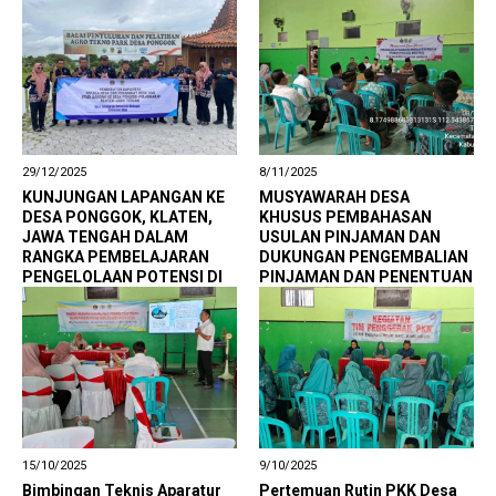
BINANGUN
29/12/2025
8/11/2025
KUNJUNGAN LAPANGAN KE
MUSYAWARAH DESA
DESA PONGGOK, KLATEN,
KHUSUS PEMBAHASAN
JAWA TENGAH DALAM
USULAN PINJAMAN DAN
RANGKA PEMBELAJARAN
DUKUNGAN PENGEMBALIAN
PENGELOLAAN POTENSI DI
PINJAMAN DAN PENENTUAN
DESA TAWANGREJO
TITIK LOKASI
PEMBANGUNAN GERAI DAN
GUDANG KOPERASI DESA
MERAH PUTIH TAWANGREJO
15/10/2025
9/10/2025
Bimbingan Teknis Aparatur
Pertemuan Rutin PKK Desa