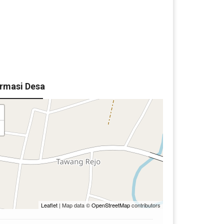
Kamitu
MUNI
ormasi Desa
Leaflet
| Map data ©
OpenStreetMap
contributors