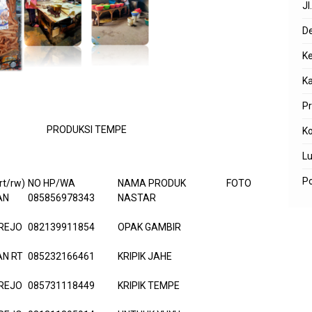
Jl
D
K
K
P
PRODUKSI TEMPE
K
L
Po
t/rw)
NO HP/WA
NAMA PRODUK
FOTO
AN
085856978343
NASTAR
REJO
082139911854
OPAK GAMBIR
N RT
085232166461
KRIPIK JAHE
REJO
085731118449
KRIPIK TEMPE