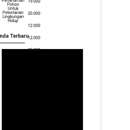
Penanaman
19.000
Pohon
Untuk
Pelestarian
20.000
Lingkungan
Hidup
12.000
nda Terbaru
12.000
25.000
35.000
5.000