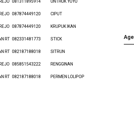
REJO
081311895914
UNTHUK YUYU
REJO
087874449120
CIPUT
REJO
087874449120
KRUPUK IKAN
Age
N RT
082331481773
STICK
N RT
082187188018
SITRUN
REJO
085851543222
RENGGINAN
N RT
082187188018
PERMEN LOLIPOP