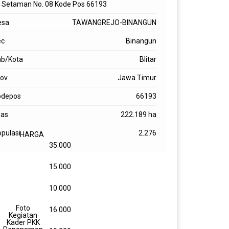
. Setaman No. 08 Kode Pos 66193
esa
TAWANGREJO-BINANGUN
ec
Binangun
ab/Kota
Blitar
rov
Jawa Timur
odepos
66193
uas
222.189 ha
pulasi
2.276
HARGA
35.000
15.000
10.000
Foto
16.000
Kegiatan
Kader PKK