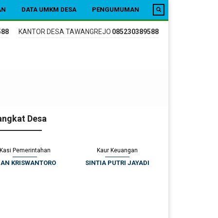
AN
DATA UMKM DESA
PENGUMUMAN
588
KANTOR DESA TAWANGREJO
085230389588
KANTOR DESA
angkat Desa
Kasi Pemerintahan
Kaur Keuangan
IAN KRISWANTORO
SINTIA PUTRI JAYADI