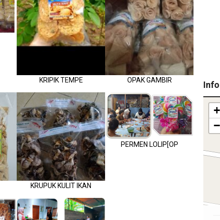
KRIPIK TEMPE
OPAK GAMBIR
Inf
+
−
PERMEN LOLIP[OP
KRUPUK KULIT IKAN