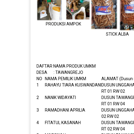
PRODUKSI AMPOK
STICK ALBA
DAFTAR NAMA PRODUK UMKM
DESA : TAWANGREJO
NO
NAMA PEMILIK UMKM
ALAMAT (Dusun r
1
RAHAYU TIARA KUSWANDANI
DUSUN UNGGAH
RT 01 RW 02
2
NANIK WIDAYATI
DUSUN TAWANG
RT 01 RW 04
3
RAMADHANI APRILIA
DUSUN UNGGAHA
02 RW 02
4
FITATUL KASANAH
DUSUN TAWANG
RT 02 RW 04