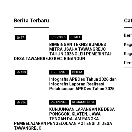
Berita Terbaru
Ca
Beri
8/06/2026
BERITA
47
BIMBINGAN TEKNIS BUMDES
Keg
MITRA USAHA TAWANGREJO
Keg
TAHUN 2026 OLEH PEMERINTAH
DESA TAWANGREJO KEC. BINANGUN
Pem
10/01/2026
BERITA
139
Infografis APBDes Tahun 2026 dan
Infografis Laporan Realisasi
Pelaksanaan APBDes Tahun 2025
29/12/2025
KEGIATAN DESA
236
KUNJUNGAN LAPANGAN KE DESA
PONGGOK, KLATEN, JAWA
TENGAH DALAM RANGKA
PEMBELAJARAN PENGELOLAAN POTENSI DI DESA
TAWANGREJO