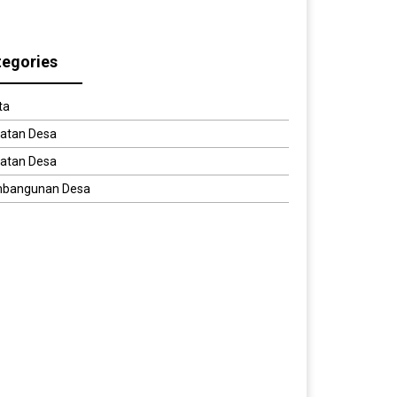
tegories
ta
iatan Desa
iatan Desa
bangunan Desa