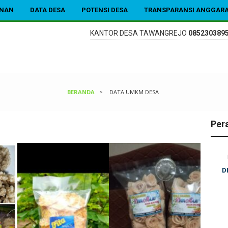
ANAN
DATA DESA
POTENSI DESA
TRANSPARANSI ANGGAR
ANGREJO
085230389588
KANTOR DESA TAWANGREJO
085230389
BERANDA
>
DATA UMKM DESA
Per
Sekretaris Desa
Kepala Desa
MOHAMAD SOLIKIN
Drs. FATKHUR ROFIQ
D